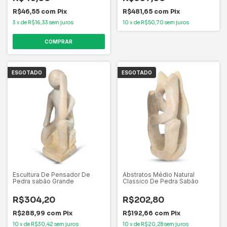
R$46,55
com
Pix
R$481,65
com
Pix
3
x
de
R$16,33
sem juros
10
x
de
R$50,70
sem juros
ESGOTADO
ESGOTADO
Escultura De Pensador De
Abstratos Médio Natural
Pedra sabão Grande
Classico De Pedra Sabão
R$304,20
R$202,80
R$288,99
com
Pix
R$192,66
com
Pix
10
x
de
R$30,42
sem juros
10
x
de
R$20,28
sem juros