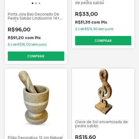
de pedra sabão
R$33,00
Porta Joia Baú Decorado De
Pedra Sabão Lindíssimo 14x11
R$31,35
com
Pix
cm G
R$96,00
2
x
de
R$16,50
sem juros
R$91,20
com
Pix
6
x
de
R$16,00
sem juros
Clave de Sol envernizada de
pedra sabão
R$15,60
Pilão Decorativo 12 cm Natural