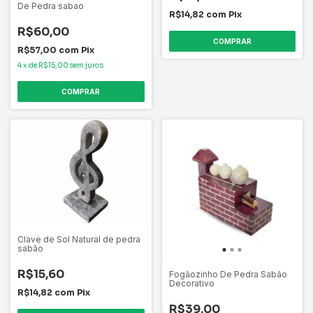
De Pedra sabao
R$14,82
com
Pix
R$60,00
COMPRAR
R$57,00
com
Pix
4
x
de
R$15,00
sem juros
Clave de Sol Natural de pedra
sabão
R$15,60
Fogãozinho De Pedra Sabão
Decorativo
R$14,82
com
Pix
R$39,00