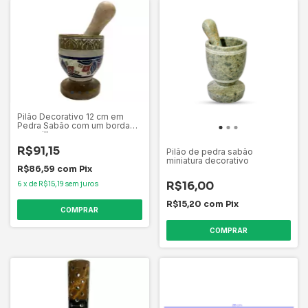
Pilão Decorativo 12 cm em
Pedra Sabão com um bordado
maravilhoso
R$91,15
Pilão de pedra sabão
miniatura decorativo
R$86,59
com
Pix
R$16,00
6
x
de
R$15,19
sem juros
R$15,20
com
Pix