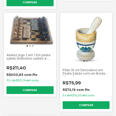
COMPRAR
Xadrez jogo 2 em 1 Em pedra
sabão lindíssimo xadrez e
dama
R$211,40
Pilão 10 cm Decorativo em
Pedra Sabão com um Bordado
R$200,83
com
Pix
Maravilhoso
10
x
de
R$21,14
sem juros
R$75,99
R$72,19
com
Pix
5
x
de
R$15,20
sem juros