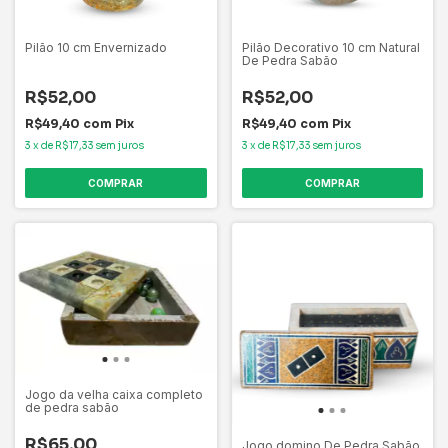
Pilão 10 cm Envernizado
Pilão Decorativo 10 cm Natural
De Pedra Sabão
R$52,00
R$52,00
R$49,40
com
Pix
R$49,40
com
Pix
3
x
de
R$17,33
sem juros
3
x
de
R$17,33
sem juros
Jogo da velha caixa completo
de pedra sabão
R$65,00
Jogo domino De Pedra Sabão