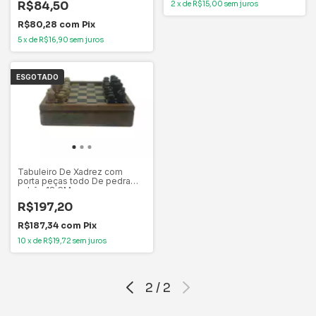
R$84,50
2
x
de
R$15,00
sem juros
R$80,28
com
Pix
5
x
de
R$16,90
sem juros
ESGOTADO
Tabuleiro De Xadrez com
porta peças todo De pedra
sabão 18 CM
R$197,20
R$187,34
com
Pix
10
x
de
R$19,72
sem juros
2
/
2